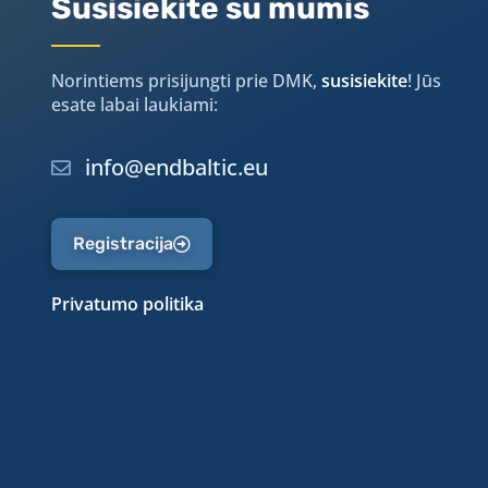
Susisiekite su mumis
Norintiems prisijungti prie DMK,
susisiekite
! Jūs
esate labai laukiami:
info@endbaltic.eu
Registracija
Privatumo politika