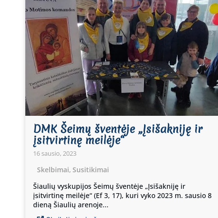
DMK Šeimų šventėje „Įsišakniję ir
įsitvirtinę meilėje“
16 sausio, 2023
Skelbimai
,
Susitikimai
Šiaulių vyskupijos Šeimų šventėje „Įsišakniję ir
įsitvirtinę meilėje“ (Ef 3, 17), kuri vyko 2023 m. sausio 8
dieną Šiaulių arenoje...