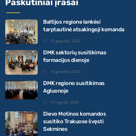
Paskutiniai įrašai
Baltijos regione lankėsi
tarptautinė atsakingoji komanda
15 gegužės, 2026
DMK sektorių susitikimas
formacijos dienoje
14 gruodžio, 2025
DMK regiono susitikimas
Agluonoje
15 rugsėjo, 2025
Dievo Motinos komandos
susitiko Trakuose švęsti
Sekmines