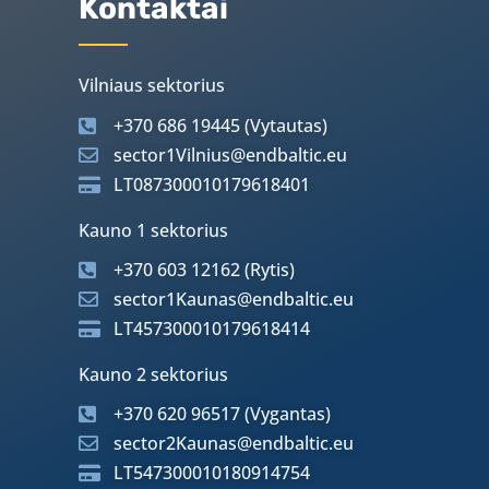
Kontaktai
Vilniaus sektorius
+370 686 19445 (Vytautas)
sector1Vilnius@endbaltic.eu
LT087300010179618401
Kauno 1 sektorius
+370 603 12162 (Rytis)
sector1Kaunas@endbaltic.eu
LT457300010179618414
Kauno 2 sektorius
+370 620 96517 (Vygantas)
sector2Kaunas@endbaltic.eu
LT547300010180914754