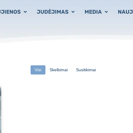
JIENOS
JUDĖJIMAS
MEDIA
NAUJ
Visi
Skelbimai
Susitikimai