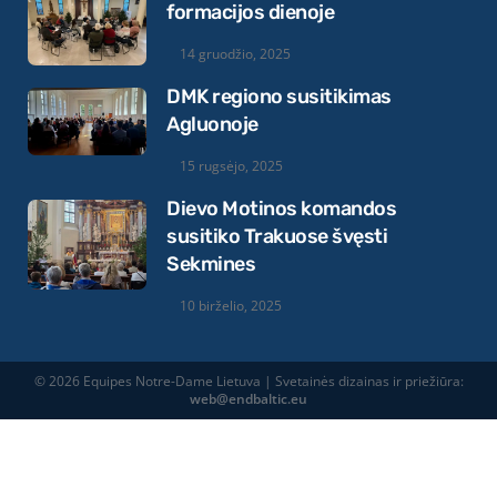
formacijos dienoje
14 gruodžio, 2025
DMK regiono susitikimas
Agluonoje
15 rugsėjo, 2025
Dievo Motinos komandos
susitiko Trakuose švęsti
Sekmines
10 birželio, 2025
© 2026 Equipes Notre-Dame Lietuva | Svetainės dizainas ir priežiūra:
web@endbaltic.eu