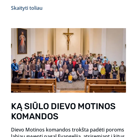
Skaityti toliau
KĄ SIŪLO DIEVO MOTINOS
KOMANDOS
Dievo Motinos komandos trokšta padėti poroms
labiau gyventi pagal Evangeliją, atsiremiant į kitus