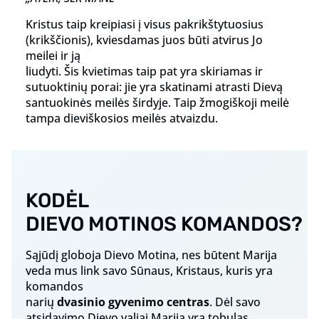
Kristus taip kreipiasi į visus pakrikštytuosius
(krikščionis), kviesdamas juos būti atvirus Jo
meilei ir ją
liudyti. Šis kvietimas taip pat yra skiriamas ir
sutuoktinių porai: jie yra skatinami atrasti Dievą
santuokinės meilės širdyje. Taip žmogiškoji meilė
tampa dieviškosios meilės atvaizdu.
KODĖL
DIEVO MOTINOS KOMANDOS?
Sąjūdį globoja Dievo Motina, nes būtent Marija
veda mus link savo Sūnaus, Kristaus, kuris yra
komandos
narių
dvasinio gyvenimo centras
. Dėl savo
atsidavimo Dievo valiai Marija yra tobulas