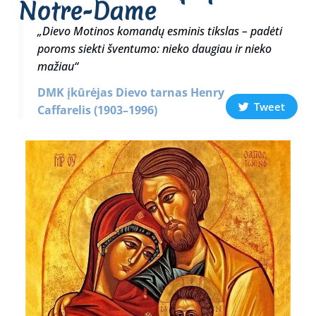
Notre-Dame
„Dievo Motinos komandų esminis tikslas – padėti
poroms siekti šventumo: nieko daugiau ir nieko
mažiau“
DMK įkūrėjas Dievo tarnas Henry
Tweet
Caffarelis (1903–1996)