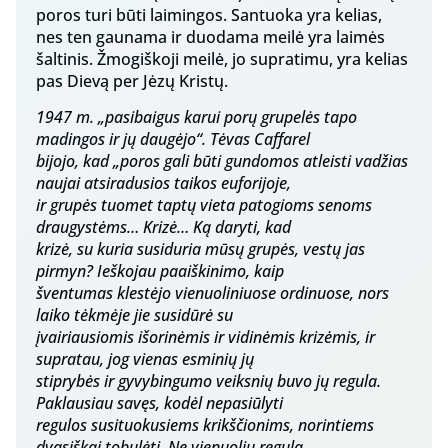
poros turi būti laimingos. Santuoka yra kelias,
nes ten gaunama ir duodama meilė yra laimės
šaltinis. Žmogiškoji meilė, jo supratimu, yra kelias
pas Dievą per Jėzų Kristų.
1947 m. „pasibaigus karui porų grupelės tapo
madingos ir jų daugėjo“. Tėvas Caffarel
bijojo, kad „poros gali būti gundomos atleisti vadžias
naujai atsiradusios taikos euforijoje,
ir grupės tuomet taptų vieta patogioms senoms
draugystėms… Krizė… Ką daryti, kad
krizė, su kuria susiduria mūsų grupės, vestų jas
pirmyn? Ieškojau paaiškinimo, kaip
šventumas klestėjo vienuoliniuose ordinuose, nors
laiko tėkmėje jie susidūrė su
įvairiausiomis išorinėmis ir vidinėmis krizėmis, ir
supratau, jog vienas esminių jų
stiprybės ir gyvybingumo veiksnių buvo jų regula.
Paklausiau savęs, kodėl nepasiūlyti
regulos susituokusiems krikščionims, norintiems
dvasiškai tobulėti. Ne vienuolių regulą,