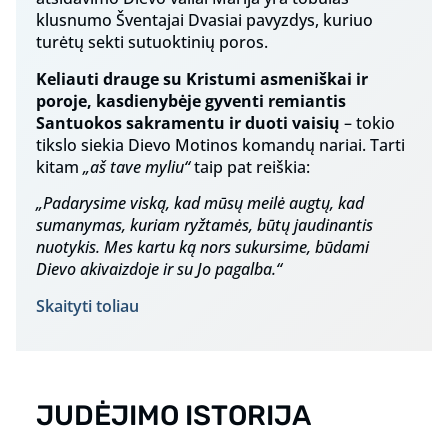
klusnumo Šventajai Dvasiai pavyzdys, kuriuo
turėtų sekti sutuoktinių poros.
Keliauti drauge su Kristumi asmeniškai ir
poroje, kasdienybėje gyventi remiantis
Santuokos sakramentu ir duoti vaisių
– tokio
tikslo siekia Dievo Motinos komandų nariai. Tarti
kitam
„aš tave myliu“
taip pat reiškia:
„Padarysime viską, kad mūsų meilė augtų, kad
sumanymas, kuriam ryžtamės, būtų jaudinantis
nuotykis. Mes kartu ką nors sukursime, būdami
Dievo akivaizdoje ir su Jo pagalba.“
Skaityti toliau
JUDĖJIMO ISTORIJA