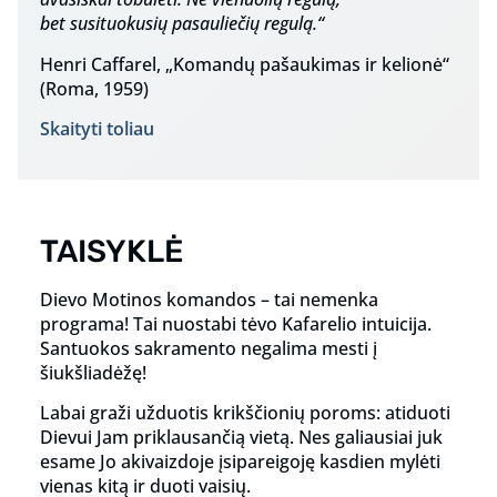
bet susituokusių pasauliečių regulą.“
Henri Caffarel, „Komandų pašaukimas ir kelionė“
(Roma, 1959)
Skaityti toliau
TAISYKLĖ
Dievo Motinos komandos – tai nemenka
programa! Tai nuostabi tėvo Kafarelio intuicija.
Santuokos sakramento negalima mesti į
šiukšliadėžę!
Labai graži užduotis krikščionių poroms: atiduoti
Dievui Jam priklausančią vietą. Nes galiausiai juk
esame Jo akivaizdoje įsipareigoję kasdien mylėti
vienas kitą ir duoti vaisių.