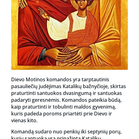
Dievo Motinos komandos yra tarptautinis
pasauliečių judėjimas Katalikų bažnyčioje, skirtas
praturtinti santuokos dvasingumą ir santuokas
padaryti geresnėmis. Komandos pateikia būdą,
kaip praturtinti ir tobulinti maldos gyvenimą,
kuris padeda poroms priartėti prie Dievo ir
vienas kito.
Komandą sudaro nuo penkių iki septynių porų,
kurių santuoka yra pripažinta Katalikų