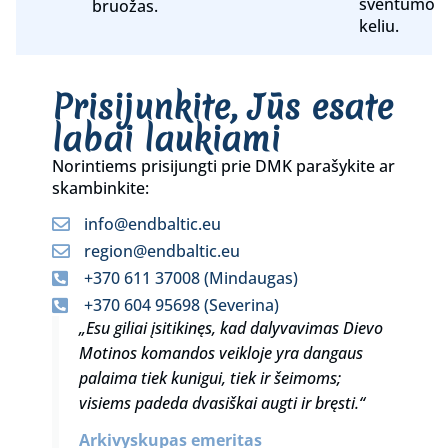
šventumo
bruožas.
keliu.
Prisijunkite, Jūs esate
labai laukiami
Norintiems prisijungti prie DMK parašykite ar
skambinkite:
info@endbaltic.eu
region@endbaltic.eu
+370 611 37008 (Mindaugas)
+370 604 95698 (Severina)
„Esu giliai įsitikinęs, kad dalyvavimas Dievo
Motinos komandos veikloje yra dangaus
palaima tiek kunigui, tiek ir šeimoms;
visiems padeda dvasiškai augti ir bręsti.“
Arkivyskupas emeritas