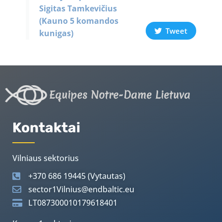
Sigitas Tamkevičius
(Kauno 5 komandos
Tweet
kunigas)
Equipes Notre-Dame Lietuva
Kontaktai
Vilniaus sektorius
+370 686 19445 (Vytautas)
sector1Vilnius@endbaltic.eu
LT087300010179618401