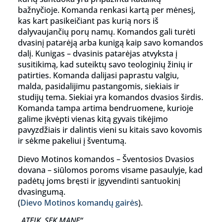
bažnyčioje. Komanda renkasi kartą per mėnesį,
kas kart pasikeičiant pas kurią nors iš
dalyvaujančių porų namų. Komandos gali turėti
dvasinį patarėją arba kunigą kaip savo komandos
dalį. Kunigas – dvasinis patarėjas atvyksta į
susitikimą, kad suteiktų savo teologinių žinių ir
patirties. Komanda dalijasi paprastu valgiu,
malda, pasidalijimu pastangomis, siekiais ir
studijų tema. Siekiai yra komandos dvasios širdis.
Komanda tampa artima bendruomene, kurioje
galime įkvėpti vienas kitą gyvais tikėjimo
pavyzdžiais ir dalintis vieni su kitais savo kovomis
ir sėkme pakeliui į šventumą.
Dievo Motinos komandos – Šventosios Dvasios
dovana – siūlomos poroms visame pasaulyje, kad
padėtų joms bręsti ir įgyvendinti santuokinį
dvasingumą.
(
Dievo Motinos komandų gairės
).
„ATEIK, SEK MANE“