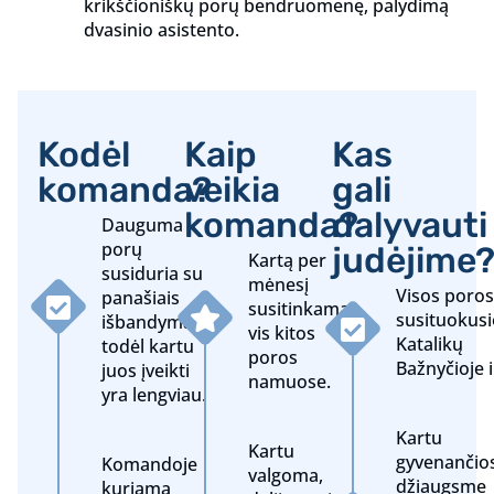
krikščioniškų porų bendruomenę, palydimą
dvasinio asistento.
Kodėl
Kaip
Kas
komanda?
veikia
gali
komanda?
dalyvauti
Dauguma
porų
judėjime
Kartą per
susiduria su
mėnesį
Visos poros
panašiais
susitinkama
susituokusi
išbandymais,
vis kitos
Katalikų
todėl kartu
poros
Bažnyčioje i
juos įveikti
namuose.
yra lengviau.
Kartu
Kartu
gyvenančio
Komandoje
valgoma,
džiaugsme
kuriama