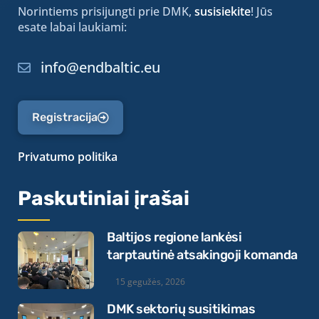
Norintiems prisijungti prie DMK,
susisiekite
! Jūs
esate labai laukiami:
info@endbaltic.eu
Registracija
Privatumo politika
Paskutiniai įrašai
Baltijos regione lankėsi
tarptautinė atsakingoji komanda
15 gegužės, 2026
DMK sektorių susitikimas