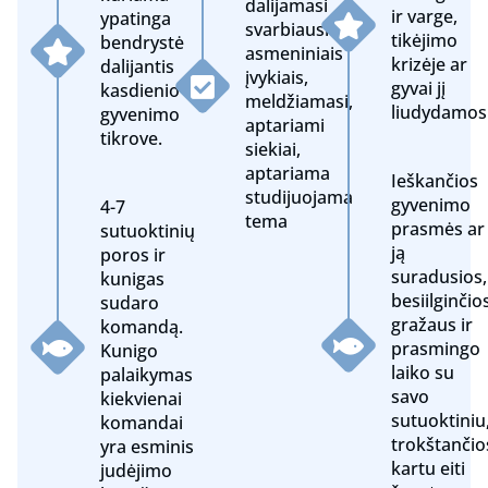
dalijamasi
ir varge,
ypatinga
svarbiausiais
tikėjimo
bendrystė
asmeniniais
krizėje ar
dalijantis
įvykiais,
gyvai jį
kasdienio
meldžiamasi,
liudydamos
gyvenimo
aptariami
tikrove.
siekiai,
aptariama
Ieškančios
studijuojama
gyvenimo
4-7
tema
prasmės ar
sutuoktinių
ją
poros ir
suradusios,
kunigas
besiilginčio
sudaro
gražaus ir
komandą.
prasmingo
Kunigo
laiko su
palaikymas
savo
kiekvienai
sutuoktiniu
komandai
trokštančio
yra esminis
kartu eiti
judėjimo