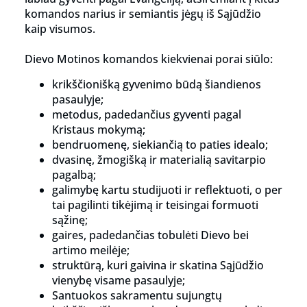
komandos narius ir semiantis jėgų iš Sąjūdžio
kaip visumos.
Dievo Motinos komandos kiekvienai porai siūlo:
krikščionišką gyvenimo būdą šiandienos
pasaulyje;
metodus, padedančius gyventi pagal
Kristaus mokymą;
bendruomenę, siekiančią to paties idealo;
dvasinę, žmogišką ir materialią savitarpio
pagalbą;
galimybę kartu studijuoti ir reflektuoti, o per
tai pagilinti tikėjimą ir teisingai formuoti
sąžinę;
gaires, padedančias tobulėti Dievo bei
artimo meilėje;
struktūrą, kuri gaivina ir skatina Sąjūdžio
vienybę visame pasaulyje;
Santuokos sakramentu sujungtų