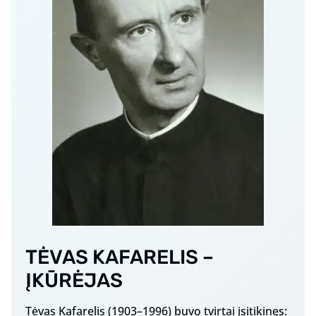
TĖVAS KAFARELIS –
ĮKŪRĖJAS
Tėvas Kafarelis (1903–1996) buvo tvirtai įsitikinęs: