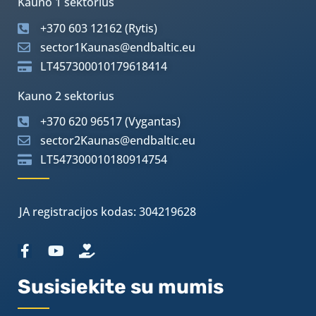
Kauno 1 sektorius
+370 603 12162 (Rytis)
sector1Kaunas@endbaltic.eu
LT457300010179618414
Kauno 2 sektorius
+370 620 96517 (Vygantas)
sector2Kaunas@endbaltic.eu
LT547300010180914754
JA registracijos kodas: 304219628
Susisiekite su mumis