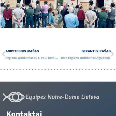
ANKSTESNIS ĮRAŠAS
SEKANTIS ĮRAŠAS
Regiono susitikimas su t. Paul Dominique Markovits (Prancūzija)
DMK regiono susitikimas Agluonoje
Equipes Notre-Dame Lietuva
Kontaktai