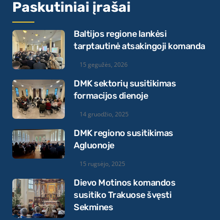
Paskutiniai įrašai
Baltijos regione lankėsi
tarptautinė atsakingoji komanda
15 gegužės, 2026
DMK sektorių susitikimas
formacijos dienoje
14 gruodžio, 2025
DMK regiono susitikimas
Agluonoje
15 rugsėjo, 2025
Dievo Motinos komandos
susitiko Trakuose švęsti
Sekmines