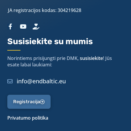
JA registracijos kodas: 304219628
Susisiekite su mumis
Norintiems prisijungti prie DMK,
susisiekite
! Jūs
esate labai laukiami:
info@endbaltic.eu
Registracija
Privatumo politika