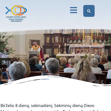
susitiko Trakuose švęsti
Sekmines
Dievo Motinos Komandos Lietuvoje
Skelbimai
Dievo Motinos komandos susitiko Trakuose švęsti
Sekmines
Birželio 8 dieną, sekmadienį, Sekminių dieną Dievo