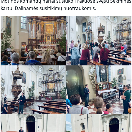
Motinos komandų nariai susitiko Trakuose švęsti Sekmines
kartu. Dalinamės susitikimų nuotraukomis.