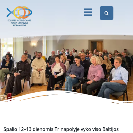
Paul Dominique Markovits
(Prancūzija)
Dievo Motinos Komandos Lietuvoje
Nuotraukos
Regiono susitikimas su t. Paul Dominique Markovits
(Prancūzija)
Spalio 12–13 dienomis Trinapolyje vyko viso Baltijos