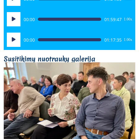
grotuvas
Audio
00:00
01:59:47
1.00x
grotuvas
Audio
00:00
01:17:35
1.00x
grotuvas
Susitikimų nuotraukų galerija