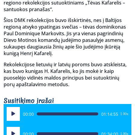
regiono rekolekcijos sutuoktiniams „Tėvas Kafarelis –
santuokos pranašas“.
Šios DMK rekolekcijos buvo išskirtinės, nes į Baltijos
regioną atvyko ypatingas svečias – tėvas dominikonas
Paul Dominique Markovits. Jis yra vienas pagrindinių
Dievo Motinos komandų judėjimo pasaulyje asmenų,
sukaupęs daugiausia žinių apie šio judėjimo įkūrėją
kunigą Henrį Kafarelį.
Rekolekcijose lietuvių ir latvių poroms buvo atskleista,
kas buvo kunigas H. Kafarelis, ko jis mokė ir kaip
puoselėjo vidinės maldos principus bei sutuoktinių
porų apaštalavimo metodus.
Susitikimo įrašai
Audio
00:00
01:14:55
1.00x
grotuvas
Audio
00:00
01:34:00
1.00x