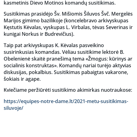
kasmetinis Dievo Motinos komandų susitikimas.
Susitikimas prasidėjo Šv. Mišiomis Šiluvos Švč. Mergelės
Marijos gimimo bazilikoje (koncelebravo arkivyskupas
Kęstutis Kėvalas, vyskupas L. Virbalas, tėvas Severinas ir
kunigai Norkus ir Budrevičius).
Taip pat arkivyskupas K. Kėvalas pasveikino
susirinkusias komandas. Vėliau susitikime lektorė B.
Obelenienė skaitė pranešimą tema «Žmogus: kūrinys ar
socialinis konstruktas». Komandų nariai turėjo aktyvias
diskusijas, pokalbius. Susitikimas pabaigtas vakarone,
šokiais ir agape.
Kviečiame peržiūrėti susitikimo akimirkas nuotraukose:
https://equipes-notre-dame.lt/2021-metu-susitikimas-
siluvoje/