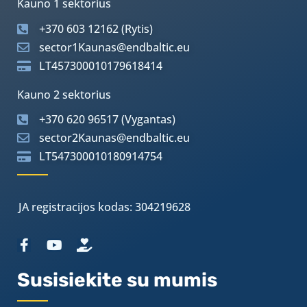
Kauno 1 sektorius
+370 603 12162 (Rytis)
sector1Kaunas@endbaltic.eu
LT457300010179618414
Kauno 2 sektorius
+370 620 96517 (Vygantas)
sector2Kaunas@endbaltic.eu
LT547300010180914754
JA registracijos kodas: 304219628
Susisiekite su mumis