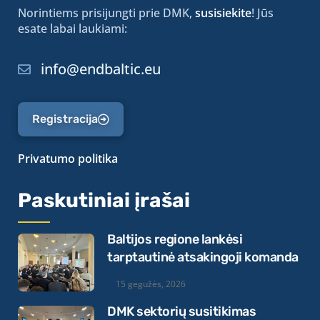
Norintiems prisijungti prie DMK,
susisiekite
! Jūs
esate labai laukiami:
info@endbaltic.eu
Registracija
Privatumo politika
Paskutiniai įrašai
Baltijos regione lankėsi
tarptautinė atsakingoji komanda
15 gegužės, 2026
DMK sektorių susitikimas