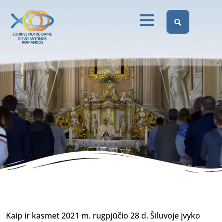
Šiluvoje 2021
Dievo Motinos Komandos Lietuvoje
Renginiai
Kasmetinis susitikimas Šiluvoje 2021
Kaip ir kasmet 2021 m. rugpjūčio 28 d. Šiluvoje įvyko