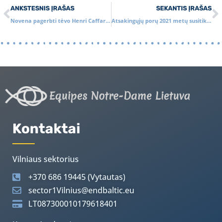
ANKSTESNIS ĮRAŠAS
SEKANTIS ĮRAŠAS
Novena pagerbti tėvo Henri Caffarel mirties metines
Atsakingųjų porų 2021 metų susitikimas
Equipes Notre-Dame Lietuva
Kontaktai
Vilniaus sektorius
+370 686 19445 (Vytautas)
sector1Vilnius@endbaltic.eu
LT087300010179618401