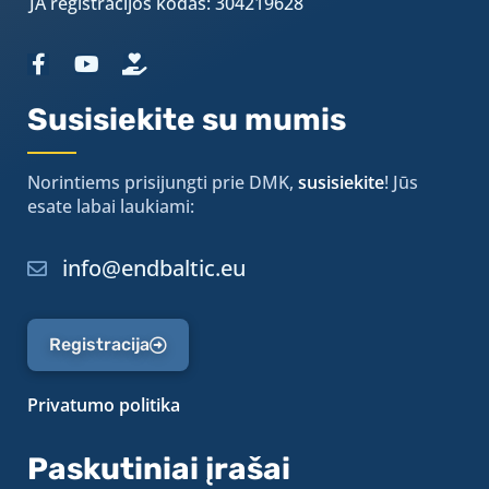
JA registracijos kodas: 304219628
Susisiekite su mumis
Norintiems prisijungti prie DMK,
susisiekite
! Jūs
esate labai laukiami:
info@endbaltic.eu
Registracija
Privatumo politika
Paskutiniai įrašai