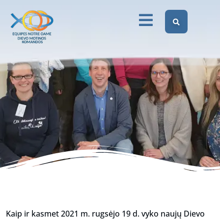
metų susitikimas
Dievo Motinos Komandos Lietuvoje
Be kategorijos
Atsakingųjų porų 2021 metų susitikimas
Kaip ir kasmet 2021 m. rugsėjo 19 d. vyko naujų Dievo