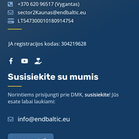
+370 620 96517 (Vygantas)
sector2Kaunas@endbaltic.eu
LT547300010180914754
JA registracijos kodas: 304219628
Susisiekite su mumis
Norintiems prisijungti prie DMK,
susisiekite
! Jūs
esate labai laukiami:
info@endbaltic.eu