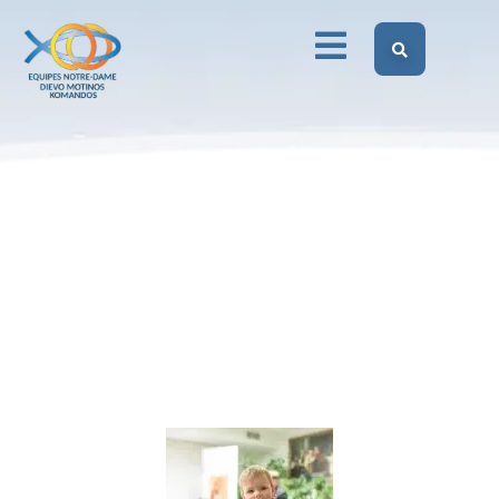
Motinos komandų
susitikimas Šiluvoje 2017
Dievo Motinos Komandos Lietuvoje
Visų Lietuvos Dievo Motinos komandų susitikimas Šiluvoje
2017