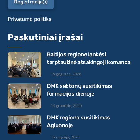
Registracija
Privatumo politika
Paskutiniai įrašai
Baltijos regione lankėsi
tarptautinė atsakingoji komanda
15 gegužės, 2026
DMK sektorių susitikimas
formacijos dienoje
14 gruodžio, 2025
DMK regiono susitikimas
Agluonoje
15 rugsėjo, 2025