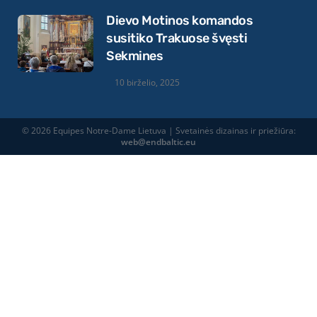
Dievo Motinos komandos
susitiko Trakuose švęsti
Sekmines
10 birželio, 2025
© 2026 Equipes Notre-Dame Lietuva | Svetainės dizainas ir priežiūra:
web@endbaltic.eu