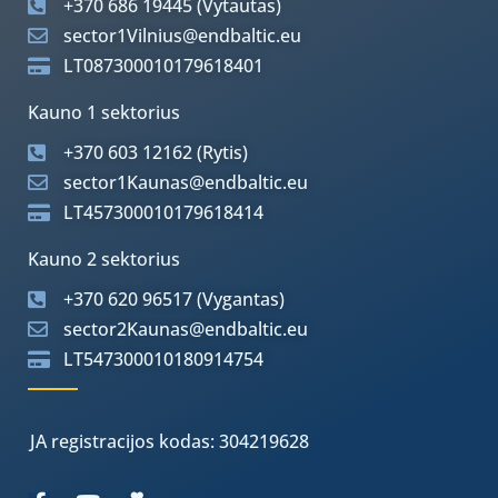
+370 686 19445 (Vytautas)
sector1Vilnius@endbaltic.eu
LT087300010179618401
Kauno 1 sektorius
+370 603 12162 (Rytis)
sector1Kaunas@endbaltic.eu
LT457300010179618414
Kauno 2 sektorius
+370 620 96517 (Vygantas)
sector2Kaunas@endbaltic.eu
LT547300010180914754
JA registracijos kodas: 304219628