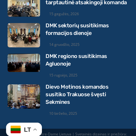
tarptautinė atsakingoji komanda
15 gegužės, 2026
DMK sektorių susitikimas
formacijos dienoje
14 gruodžio, 2025
DMK regiono susitikimas
Agluonoje
15 rugsėjo, 2025
Dievo Motinos komandos
susitiko Trakuose švęsti
Sekmines
10 birželio, 2025
LT
© 2026 Equipes Notre-Dame Lietuva | Svetainės dizainas ir priežiūra: