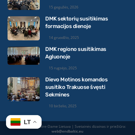
15 gegužės, 2026
DMK sektorių susitikimas
formacijos dienoje
14 gruodžio, 2025
DMK regiono susitikimas
Agluonoje
15 rugsėjo, 2025
Dievo Motinos komandos
susitiko Trakuose švęsti
Sekmines
10 birželio, 2025
LT
© 2026 Equipes Notre-Dame Lietuva | Svetainės dizainas ir priežiūra:
web@endbaltic.eu