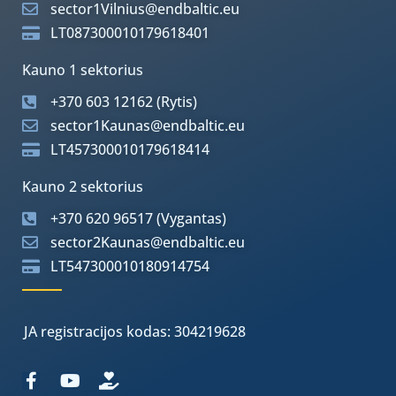
sector1Vilnius@endbaltic.eu
LT087300010179618401
Kauno 1 sektorius
+370 603 12162 (Rytis)
sector1Kaunas@endbaltic.eu
LT457300010179618414
Kauno 2 sektorius
+370 620 96517 (Vygantas)
sector2Kaunas@endbaltic.eu
LT547300010180914754
JA registracijos kodas: 304219628