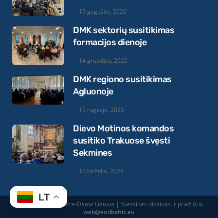
15 gegužės, 2026
DMK sektorių susitikimas
formacijos dienoje
14 gruodžio, 2025
DMK regiono susitikimas
Agluonoje
15 rugsėjo, 2025
Dievo Motinos komandos
susitiko Trakuose švęsti
Sekmines
10 birželio, 2025
LT
© 2026 Equipes Notre-Dame Lietuva | Svetainės dizainas ir priežiūra:
web@endbaltic.eu