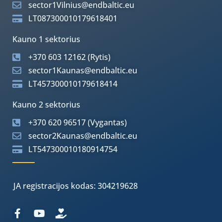
sector1Vilnius@endbaltic.eu
LT087300010179618401
Kauno 1 sektorius
+370 603 12162 (Rytis)
sector1Kaunas@endbaltic.eu
LT457300010179618414
Kauno 2 sektorius
+370 620 96517 (Vygantas)
sector2Kaunas@endbaltic.eu
LT547300010180914754
JA registracijos kodas: 304219628