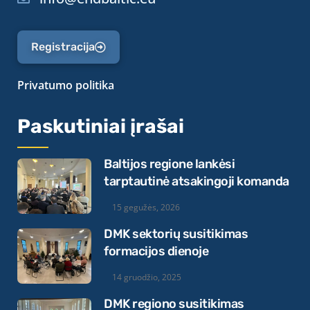
Registracija
Privatumo politika
Paskutiniai įrašai
Baltijos regione lankėsi
tarptautinė atsakingoji komanda
15 gegužės, 2026
DMK sektorių susitikimas
formacijos dienoje
14 gruodžio, 2025
DMK regiono susitikimas