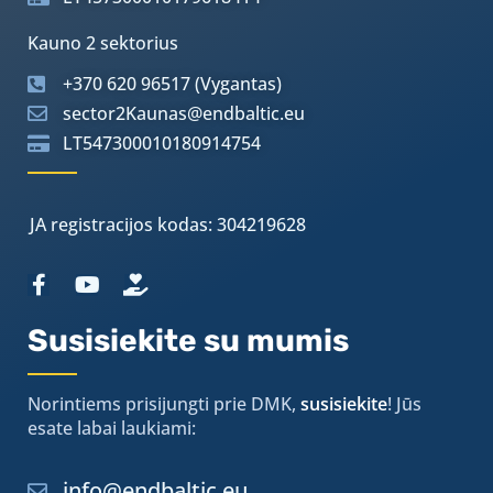
Kauno 2 sektorius
+370 620 96517 (Vygantas)
sector2Kaunas@endbaltic.eu
LT547300010180914754
JA registracijos kodas: 304219628
Susisiekite su mumis
Norintiems prisijungti prie DMK,
susisiekite
! Jūs
esate labai laukiami:
info@endbaltic.eu