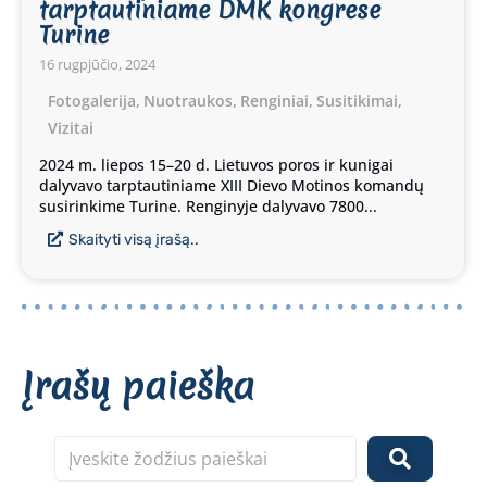
tarptautiniame DMK kongrese
Turine
16 rugpjūčio, 2024
Fotogalerija
,
Nuotraukos
,
Renginiai
,
Susitikimai
,
Vizitai
2024 m. liepos 15–20 d. Lietuvos poros ir kunigai
dalyvavo tarptautiniame XIII Dievo Motinos komandų
susirinkime Turine. Renginyje dalyvavo 7800...
Skaityti visą įrašą..
Įrašų paieška