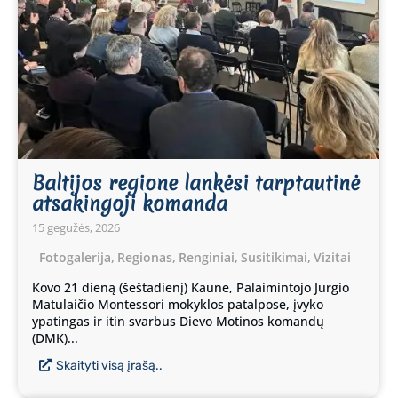
Baltijos regione lankėsi tarptautinė
atsakingoji komanda
15 gegužės, 2026
Fotogalerija
,
Regionas
,
Renginiai
,
Susitikimai
,
Vizitai
Kovo 21 dieną (šeštadienį) Kaune, Palaimintojo Jurgio
Matulaičio Montessori mokyklos patalpose, įvyko
ypatingas ir itin svarbus Dievo Motinos komandų
(DMK)...
Skaityti visą įrašą..