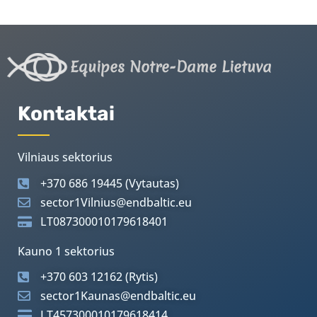
Equipes Notre-Dame Lietuva
Kontaktai
Vilniaus sektorius
+370 686 19445 (Vytautas)
sector1Vilnius@endbaltic.eu
LT087300010179618401
Kauno 1 sektorius
+370 603 12162 (Rytis)
sector1Kaunas@endbaltic.eu
LT457300010179618414