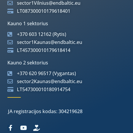
sector1Vilnius@endbaltic.eu
LT087300010179618401
Kauno 1 sektorius
+370 603 12162 (Rytis)
sector1Kaunas@endbaltic.eu
LT457300010179618414
Kauno 2 sektorius
+370 620 96517 (Vygantas)
sector2Kaunas@endbaltic.eu
LT547300010180914754
JA registracijos kodas: 304219628