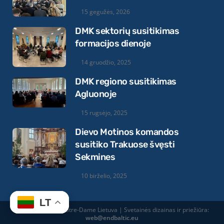
15 gegužės, 2026
DMK sektorių susitikimas
formacijos dienoje
14 gruodžio, 2025
DMK regiono susitikimas
Agluonoje
15 rugsėjo, 2025
Dievo Motinos komandos
susitiko Trakuose švęsti
Sekmines
10 birželio, 2025
LT
© 2026 Equipes Notre-Dame Lietuva | Svetainės dizainas ir priežiūra:
web@endbaltic.eu