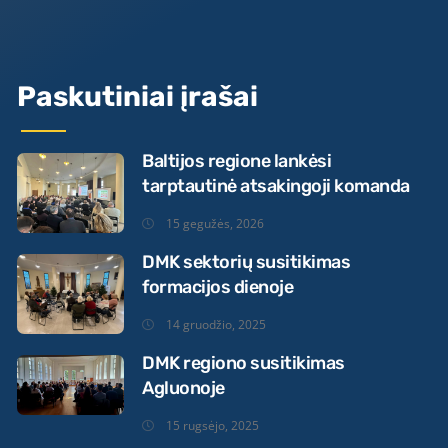
Paskutiniai įrašai
Baltijos regione lankėsi
tarptautinė atsakingoji komanda
15 gegužės, 2026
DMK sektorių susitikimas
formacijos dienoje
14 gruodžio, 2025
DMK regiono susitikimas
Agluonoje
15 rugsėjo, 2025