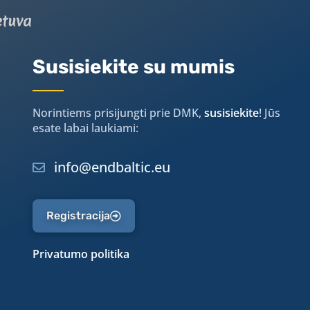
etuva
Susisiekite su mumis
Norintiems prisijungti prie DMK,
susisiekite
! Jūs
esate labai laukiami:
info@endbaltic.eu
Registracija
Privatumo politika