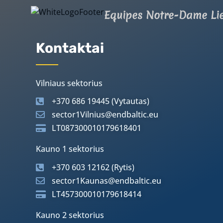
Equipes Notre-Dame Li
Kontaktai
Vilniaus sektorius
+370 686 19445 (Vytautas)
sector1Vilnius@endbaltic.eu
LT087300010179618401
Kauno 1 sektorius
+370 603 12162 (Rytis)
sector1Kaunas@endbaltic.eu
LT457300010179618414
Kauno 2 sektorius