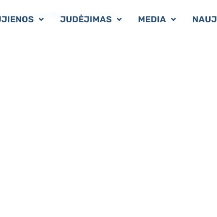
Nekaltojo prasidėjimo šventė (2019)
JIENOS
JUDĖJIMAS
MEDIA
NAUJ