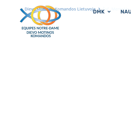
Dievo Motinos Komandos Lietuvoje
Švč. Mergelės 
DMK
NAU