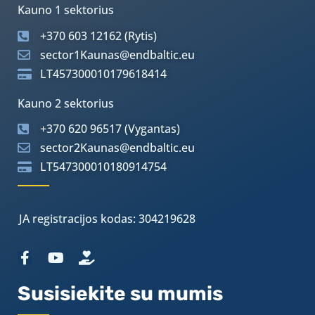
Kauno 1 sektorius
+370 603 12162 (Rytis)
sector1Kaunas@endbaltic.eu
LT457300010179618414
Kauno 2 sektorius
+370 620 96517 (Vygantas)
sector2Kaunas@endbaltic.eu
LT547300010180914754
JA registracijos kodas: 304219628
Susisiekite su mumis