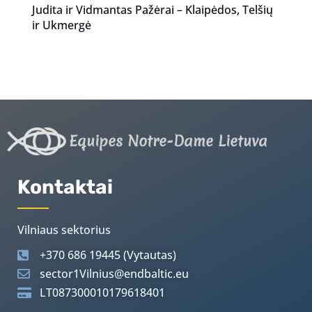
Judita ir Vidmantas Pažėrai – Klaipėdos, Telšių
ir Ukmergė
Equipes Notre-Dame Lietuva
Kontaktai
Vilniaus sektorius
+370 686 19445 (Vytautas)
sector1Vilnius@endbaltic.eu
LT087300010179618401