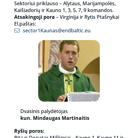
Sektoriui priklauso – Alytaus, Marijampolės,
Kaišiadorių ir Kauno 1, 3, 5, 7, 9 komandos.
Atsakingoji pora
– Virginija ir Rytis Ptašnykai
El.paštas:
sector1Kaunas@endbaltic.eu
Dvasinis palydėtojas
kun. Mindaugas Martinaitis
Ryšių poros:
Rita ir Donatas Miškiniai – Kauno 1, Kauno 11 ir