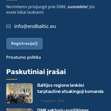
Norintiems prisijungti prie DMK,
susisiekite
! Jūs
esate labai laukiami:
info@endbaltic.eu
Registracija
Privatumo politika
Paskutiniai įrašai
Baltijos regione lankėsi
tarptautinė atsakingoji komanda
15 gegužės, 2026
DMK sektorių susitikimas