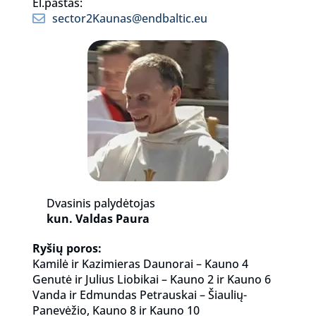
El.paštas:
sector2Kaunas@endbaltic.eu
Dvasinis palydėtojas
kun. Valdas Paura
Ryšių poros:
Kamilė ir Kazimieras Daunorai – Kauno 4
Genutė ir Julius Liobikai – Kauno 2 ir Kauno 6
Vanda ir Edmundas Petrauskai – Šiaulių-
Panevėžio, Kauno 8 ir Kauno 10