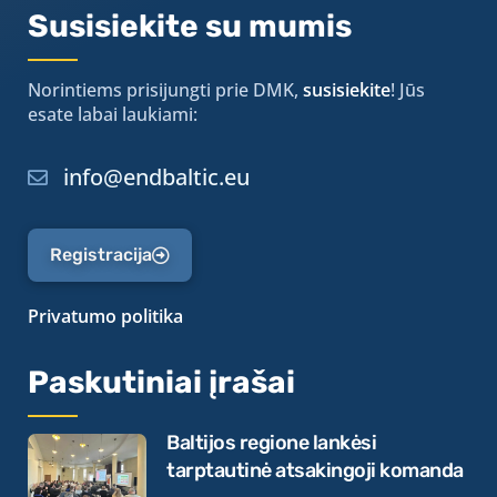
Susisiekite su mumis
Norintiems prisijungti prie DMK,
susisiekite
! Jūs
esate labai laukiami:
info@endbaltic.eu
Registracija
Privatumo politika
Paskutiniai įrašai
Baltijos regione lankėsi
tarptautinė atsakingoji komanda