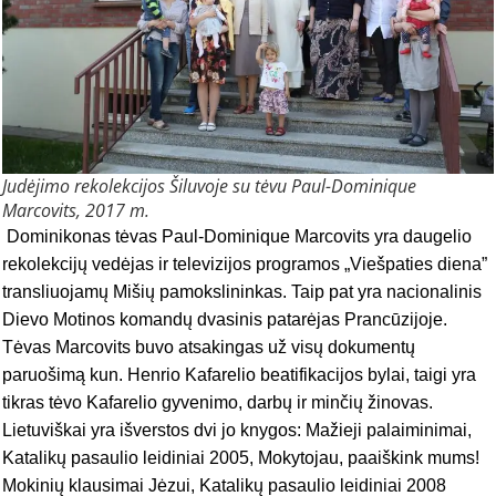
Judėjimo rekolekcijos Šiluvoje su tėvu Paul-Dominique
Marcovits, 2017 m.
Dominikonas tėvas Paul-Dominique Marcovits yra daugelio
rekolekcijų vedėjas ir televizijos programos „Viešpaties diena”
transliuojamų Mišių pamokslininkas. Taip pat yra nacionalinis
Dievo Motinos komandų dvasinis patarėjas Prancūzijoje.
Tėvas Marcovits buvo atsakingas už visų dokumentų
paruošimą kun. Henrio Kafarelio beatifikacijos bylai, taigi yra
tikras tėvo Kafarelio gyvenimo, darbų ir minčių žinovas.
Lietuviškai yra išverstos dvi jo knygos: Mažieji palaiminimai,
Katalikų pasaulio leidiniai 2005, Mokytojau, paaiškink mums
!
Mokinių klausimai Jėzui, Katalikų pasaulio leidiniai 2008