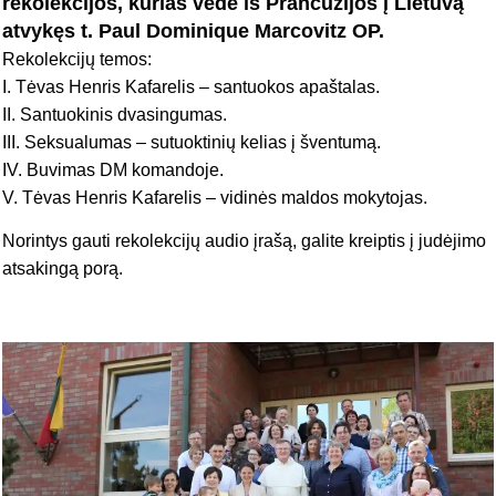
rekolekcijos, kurias vedė iš Prancūzijos į Lietuvą
atvykęs t. Paul Dominique Marcovitz OP.
Rekolekcijų temos:
I. Tėvas Henris Kafarelis – santuokos apaštalas.
II. Santuokinis dvasingumas.
III. Seksualumas – sutuoktinių kelias į šventumą.
IV. Buvimas DM komandoje.
V. Tėvas Henris Kafarelis – vidinės maldos mokytojas.
Norintys gauti rekolekcijų audio įrašą, galite kreiptis į judėjimo
atsakingą porą.