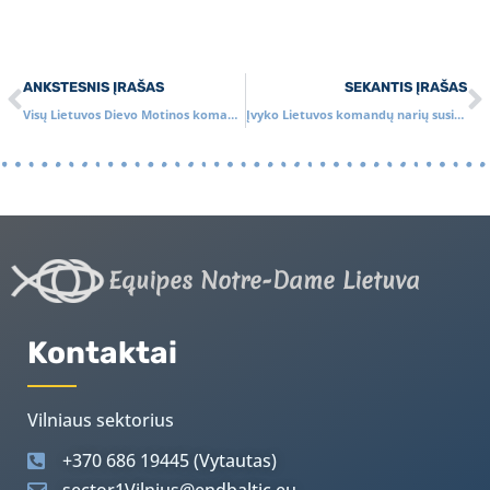
ANKSTESNIS ĮRAŠAS
SEKANTIS ĮRAŠAS
Visų Lietuvos Dievo Motinos komandų susitikimas Šiluvoje 2016
Įvyko Lietuvos komandų narių susitikimas Šiluvoje 2017 m.
Equipes Notre-Dame Lietuva
Kontaktai
Vilniaus sektorius
+370 686 19445 (Vytautas)
sector1Vilnius@endbaltic.eu