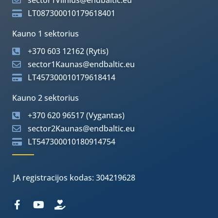
LT087300010179618401
Kauno 1 sektorius
+370 603 12162 (Rytis)
sector1Kaunas@endbaltic.eu
LT457300010179618414
Kauno 2 sektorius
+370 620 96517 (Vygantas)
sector2Kaunas@endbaltic.eu
LT547300010180914754
JA registracijos kodas: 304219628