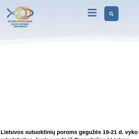
Markovitz OP, ŠILUVA
Dievo Motinos Komandos Lietuvoje
Be kategorijos
Rekolekcijos su t. P. D. Markovitz OP, ŠILUVA
Lietuvos sutuoktinių poroms gegužės 19-21 d. vyko