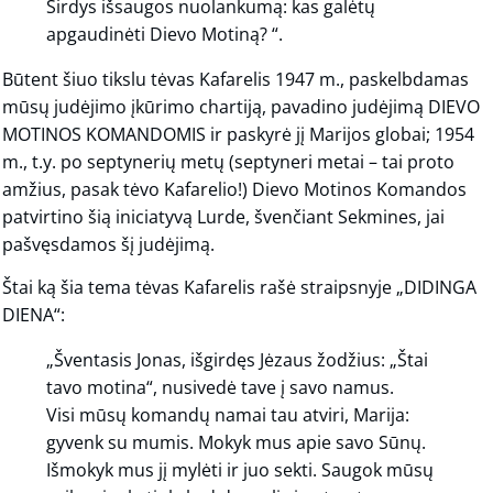
Širdys išsaugos nuolankumą: kas galėtų
apgaudinėti Dievo Motiną? “.
Būtent šiuo tikslu tėvas Kafarelis 1947 m., paskelbdamas
mūsų judėjimo įkūrimo chartiją, pavadino judėjimą DIEVO
MOTINOS KOMANDOMIS ir paskyrė jį Marijos globai; 1954
m., t.y. po septynerių metų (septyneri metai – tai proto
amžius, pasak tėvo Kafarelio!) Dievo Motinos Komandos
patvirtino šią iniciatyvą Lurde, švenčiant Sekmines, jai
pašvęsdamos šį judėjimą.
Štai ką šia tema tėvas Kafarelis rašė straipsnyje „DIDINGA
DIENA“:
„Šventasis Jonas, išgirdęs Jėzaus žodžius: „Štai
tavo motina“, nusivedė tave į savo namus.
Visi mūsų komandų namai tau atviri, Marija:
gyvenk su mumis. Mokyk mus apie savo Sūnų.
Išmokyk mus jį mylėti ir juo sekti. Saugok mūsų