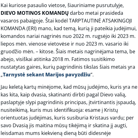
Kai kuriose pasaulio vietose, šiauriniame pusrutulyje,
DIEVO MOTINOS KOMANDŲ
darbo metai prasideda
vasaros pabaigoje. Štai kodėl TARPTAUTINĖ ATSAKINGOJI
KOMANDA (ERI) mano, kad temą, kurią ji pateikia judėjimui,
komandos nariai nagrinės nuo 2022 m. rugsėjo iki 2023 m.
liepos mėn. vienose vietovėse ir nuo 2023 m. vasario iki
gruodžio mėn. – kitose. Šiais metais nagrinėjama tema, be
abejo, visiškai atitinka 2018 m. Fatimos susitikimo
nustatytas gaires, kurių pagrindinis tikslas šiais metais yra
„
Tarnystė
sekant Marijos pavyzdžiu
“.
Jau keletą kartų minėjome, kad mūsų judėjimo, kuris yra ne
kas kita, kaip dvasia, skatinanti dirbti pagal Dievo valią,
paslaptyje slypi pagrindinis principas, įtvirtinantis įspaudą,
nusiteikimą, kuris mus identifikuoja: esame į Kristų
orientuotas judėjimas, kuris susiburia Kristaus vardu; per
savo Dvasią jis maitina mūsų tikėjimą ir skatina jį augti,
leisdamas mums kiekvieną dieną būti didesnėje