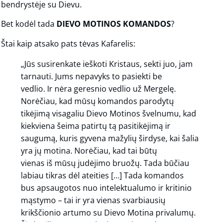
bendrystėje su Dievu.
Bet kodėl tada
DIEVO MOTINOS KOMANDOS
?
Štai kaip atsako pats tėvas Kafarelis:
„Jūs susirenkate ieškoti Kristaus, sekti juo, jam
tarnauti. Jums nepavyks to pasiekti be
vedlio. Ir nėra geresnio vedlio už Mergelę.
Norėčiau, kad mūsų komandos parodytų
tikėjimą visagaliu Dievo Motinos švelnumu, kad
kiekviena šeima patirtų tą pasitikėjimą ir
saugumą, kuris gyvena mažylių širdyse, kai šalia
yra jų motina. Norėčiau, kad tai būtų
vienas iš mūsų judėjimo bruožų. Tada būčiau
labiau tikras dėl ateities […] Tada komandos
bus apsaugotos nuo intelektualumo ir kritinio
mąstymo – tai ir yra vienas svarbiausių
krikščionio artumo su Dievo Motina privalumų.