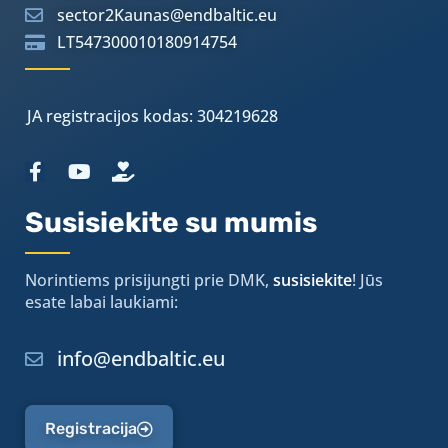
sector2Kaunas@endbaltic.eu
LT547300010180914754
JA registracijos kodas: 304219628
Susisiekite su mumis
Norintiems prisijungti prie DMK,
susisiekite
! Jūs
esate labai laukiami:
info@endbaltic.eu
Registracija