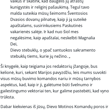
vaikus ir skatink, kad daugelis jų atrastų
kunigystės ir religinį pašaukimą. Tegul tavo
malda suteikia mūsų šeimoms Šventosios
Dvasios dovanų pilnatvę, kaip ji ją suteikė
apaštalams, susirinkusiems Paskutinės
vakarienės salėje. Ir kad nuo šiol mes
negalėsime, kaip apaštalai, neskelbti Magnalia
Dei,
Dievo stebuklų, o ypač santuokos sakramento
stebuklų tiems, kurie jų nežino. „
Ši knygelė, kaip teigiama jos redaktorių įžangoje, bus
kelionė, kuri, sekant Marijos pavyzdžiu, leis mums suvokti
visus mūsų buvimo komandos nariu ir mūsų tarnybos
aspektus, kad, kaip ir ji, galėtume būti švelnumo ir
gailestingumo vektoriai ten, kur galime pastebėti, kad vyno
trūksta.
Dabar kiekvienas iš jūsų, Dievo Motinos Komandų poros ir