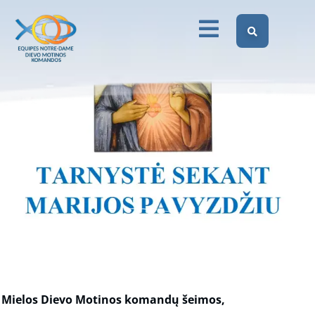
sekant Marijos pavyzdžiu“
Dievo Motinos Komandos Lietuvoje
Skelbimai
Nauja tema „Tarnystė sekant Marijos pavyzdžiu“
Mielos Dievo Motinos komandų šeimos,