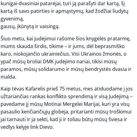
kunigai-dvasiniai patarėjai, turi ją parašyti dar kartą, šį
kartą iš savo patirties ir apmąstymų, kad žodžiai liudytų
gyvenimą,
gausų, įkūnytą ir vaisingą.
Šiuo metu, kai judėjimui rašome šios knygelės pratarmę,
mums skauda širdis, tikime – ir jums, dėl beprasmiško
karo, niokojančio ukrainiečius. Visi Ukrainos žmonės, o
ypač mūsų broliai DMK judėjimo nariai, tikisi mūsų
paramos, mūsų solidarumo ir mūsų bendrystės dvasia ir
malda.
Kaip tėvas Kafarelis prieš 75 metus, mes atiduodame į jos
užtariančias rankas konflikto sprendimą ir visą Judėjimą –
pavedame jį mūsų Motinai Mergelei Marijai, kuri yra visų
pasaulio kenčiančiųjų globėja, pritarianti mūsų troškimui
jai tarnauti ir ja sekti, kad ji ir toliau būtų mūsų šviesa ir
vedlys kelyje link Dievo.