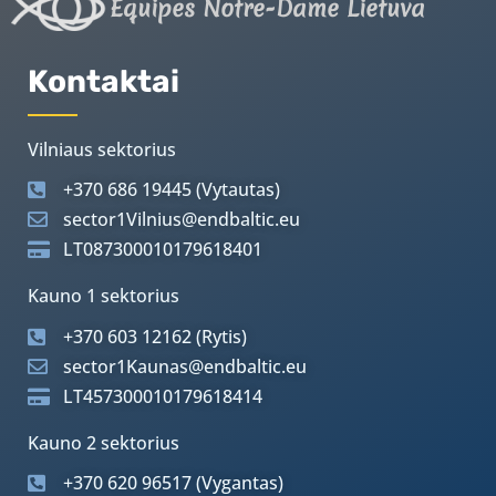
Equipes Notre-Dame Lietuva
Kontaktai
Vilniaus sektorius
+370 686 19445 (Vytautas)
sector1Vilnius@endbaltic.eu
LT087300010179618401
Kauno 1 sektorius
+370 603 12162 (Rytis)
sector1Kaunas@endbaltic.eu
LT457300010179618414
Kauno 2 sektorius
+370 620 96517 (Vygantas)