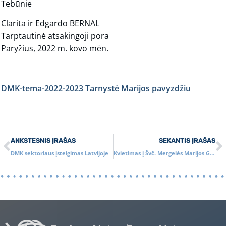
Tebūnie
Clarita ir Edgardo BERNAL
Tarptautinė atsakingoji pora
Paryžius, 2022 m. kovo mėn.
DMK-tema-2022-2023 Tarnystė Marijos pavyzdžiu
ANKSTESNIS ĮRAŠAS
SEKANTIS ĮRAŠAS
DMK sektoriaus įsteigimas Latvijoje
Kvietimas į Švč. Mergelės Marijos Gimimo atlaidų Šv. Mišias rugsėjo 10 d.