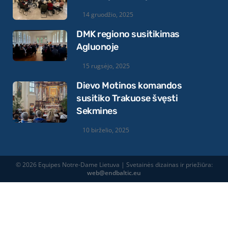
14 gruodžio, 2025
DMK regiono susitikimas
Agluonoje
15 rugsėjo, 2025
Dievo Motinos komandos
susitiko Trakuose švęsti
Sekmines
10 birželio, 2025
© 2026 Equipes Notre-Dame Lietuva | Svetainės dizainas ir priežiūra:
web@endbaltic.eu