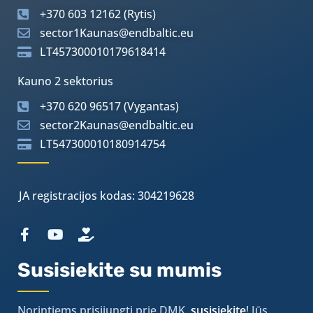
+370 603 12162 (Rytis)
sector1Kaunas@endbaltic.eu
LT457300010179618414
Kauno 2 sektorius
+370 620 96517 (Vygantas)
sector2Kaunas@endbaltic.eu
LT547300010180914754
JA registracijos kodas: 304219628
Susisiekite su mumis
Norintiems prisijungti prie DMK,
susisiekite
! Jūs