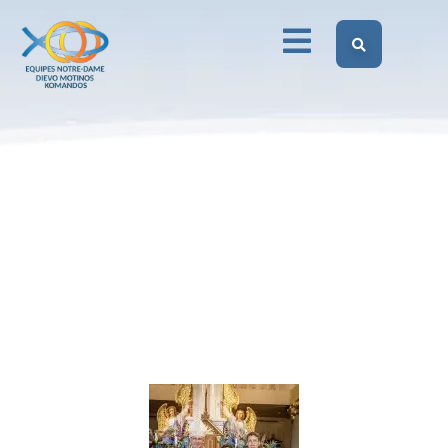
susitikimas Šiluvoje (2020
09 05)
Dievo Motinos Komandos Lietuvoje
Kasmetinis DMK susitikimas Šiluvoje (2020 09 05)