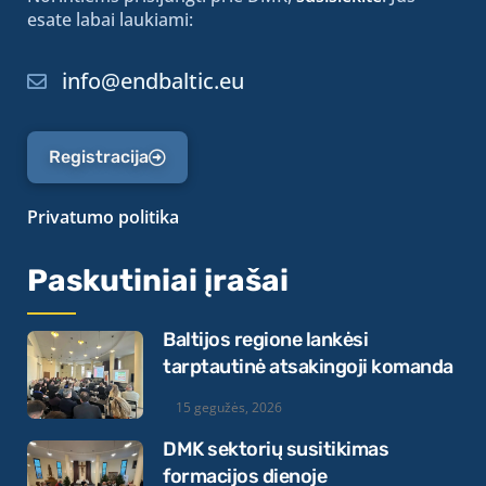
esate labai laukiami:
info@endbaltic.eu
Registracija
Privatumo politika
Paskutiniai įrašai
Baltijos regione lankėsi
tarptautinė atsakingoji komanda
15 gegužės, 2026
DMK sektorių susitikimas
formacijos dienoje