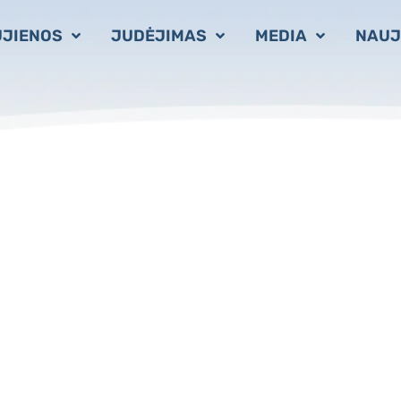
Švč. Mergelės Marijos Nekalto prasidėjimo šventė Vilniuje
JIENOS
JUDĖJIMAS
MEDIA
NAUJ