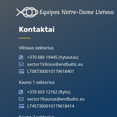
Equipes Notre-Dame Lietuva
Kontaktai
Vilniaus sektorius
+370 686 19445 (Vytautas)
sector1Vilnius@endbaltic.eu
LT087300010179618401
Kauno 1 sektorius
+370 603 12162 (Rytis)
sector1Kaunas@endbaltic.eu
LT457300010179618414
Kauno 2 sektorius