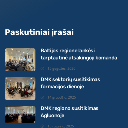
Paskutiniai įrašai
Baltijos regione lankėsi
tarptautinė atsakingoji komanda
15 gegužės, 2026
DMK sektorių susitikimas
formacijos dienoje
14 gruodžio, 2025
DMK regiono susitikimas
Agluonoje
15 rugsėjo, 2025