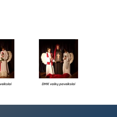
eikslai
DMK vaikų paveikslai