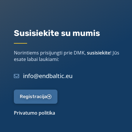
Susisiekite su mumis
Norintiems prisijungti prie DMK,
susisiekite
! Jūs
esate labai laukiami:
info@endbaltic.eu
Registracija
Privatumo politika