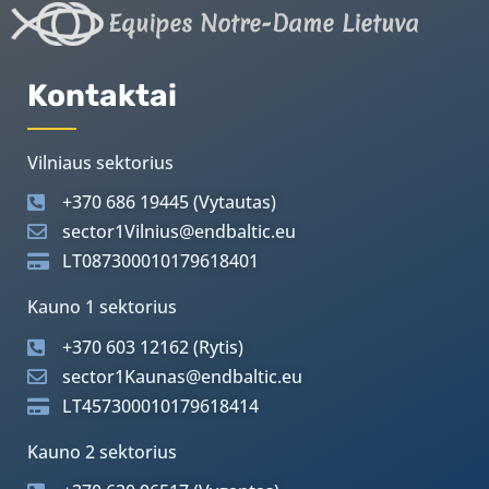
Equipes Notre-Dame Lietuva
Kontaktai
Vilniaus sektorius
+370 686 19445 (Vytautas)
sector1Vilnius@endbaltic.eu
LT087300010179618401
Kauno 1 sektorius
+370 603 12162 (Rytis)
sector1Kaunas@endbaltic.eu
LT457300010179618414
Kauno 2 sektorius