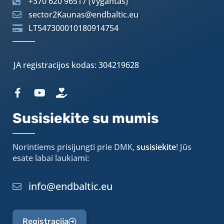
+370 620 96517 (Vygantas)
sector2Kaunas@endbaltic.eu
LT547300010180914754
JA registracijos kodas: 304219628
Susisiekite su mumis
Norintiems prisijungti prie DMK,
susisiekite
! Jūs
esate labai laukiami:
info@endbaltic.eu
Registracija