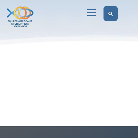
Dievo Motinos Komandos Lietuvoje
Elementor #1986