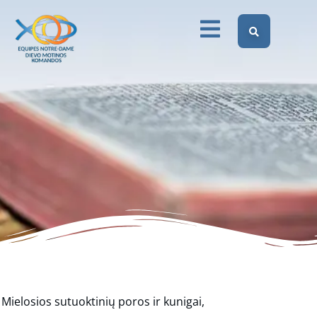
rekolekcijos
Dievo Motinos Komandos Lietuvoje
Renginiai
Dievo Motinos Komandų rekolekcijos
Mielosios sutuoktinių poros ir kunigai,