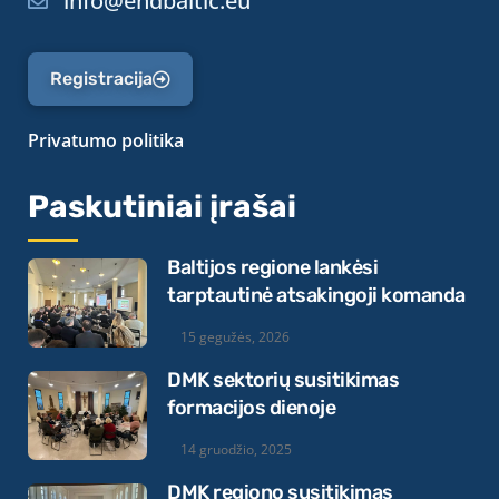
info@endbaltic.eu
Registracija
Privatumo politika
Paskutiniai įrašai
Baltijos regione lankėsi
tarptautinė atsakingoji komanda
15 gegužės, 2026
DMK sektorių susitikimas
formacijos dienoje
14 gruodžio, 2025
DMK regiono susitikimas