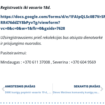
Registruotis iki vasario 18d.
https://docs.google.com/forms/d/e/1FAIpQLSc0B7Vr
RR476ddZY8bPyvTg/viewform?
vc=0&c=0&w=1&flr=0&gxids=7628
Užsiregistravusiems prieš rekolekcijas bus atsiųsta dienotvarkė
ir prisijungimo nuorodos.
Pasiteiravimui:
Mindaugas : +370 611 37008 , Severina : +370 604 9569
ANKSTESNIS ĮRAŠAS
SEKANTIS ĮRAŠAS
DMK kunigų popietė vasario 19 d., 2021
Dievo Motinos komandų kunigų susitikimas