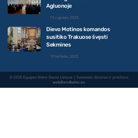
Agluonoje
15 rugsėjo, 2025
Dievo Motinos komandos
susitiko Trakuose švęsti
Sekmines
10 birželio, 2025
© 2026 Equipes Notre-Dame Lietuva | Svetainės dizainas ir priežiūra:
web@endbaltic.eu