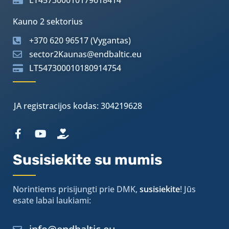
LT457300010179618414
Kauno 2 sektorius
+370 620 96517 (Vygantas)
sector2Kaunas@endbaltic.eu
LT547300010180914754
JA registracijos kodas: 304219628
Susisiekite su mumis
Norintiems prisijungti prie DMK,
susisiekite
! Jūs
esate labai laukiami: