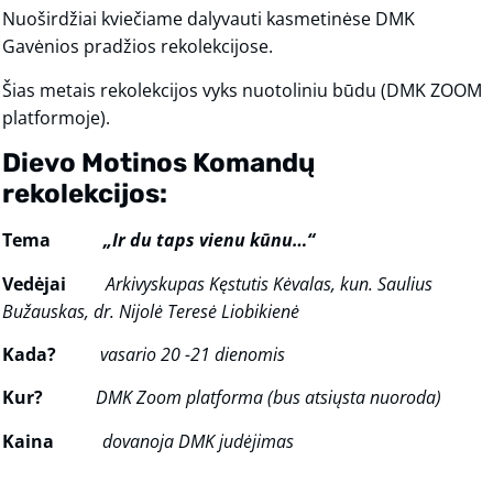
Nuoširdžiai kviečiame dalyvauti kasmetinėse DMK
Gavėnios pradžios rekolekcijose.
Šias metais rekolekcijos vyks nuotoliniu būdu (DMK ZOOM
platformoje).
Dievo Motinos Komandų
rekolekcijos:
Tema
„Ir du taps vienu kūnu…“
Vedėjai
Arkivyskupas Kęstutis Kėvalas, kun. Saulius
Bužauskas, dr. Nijolė Teresė Liobikienė
Kada?
vasario 20 -21 dienomis
Kur?
DMK Zoom platforma (bus atsiųsta nuoroda)
Kaina
dovanoja DMK judėjimas