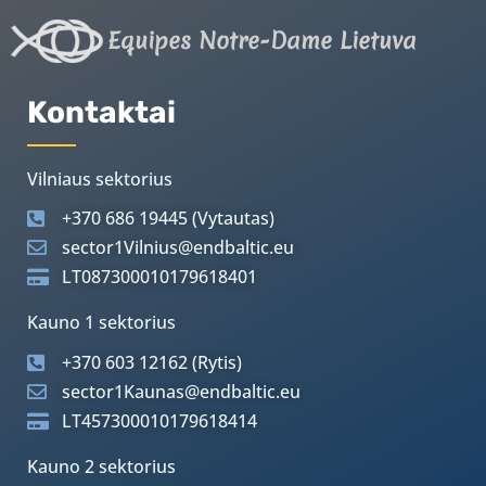
Equipes Notre-Dame Lietuva
Kontaktai
Vilniaus sektorius
+370 686 19445 (Vytautas)
sector1Vilnius@endbaltic.eu
LT087300010179618401
Kauno 1 sektorius
+370 603 12162 (Rytis)
sector1Kaunas@endbaltic.eu
LT457300010179618414
Kauno 2 sektorius