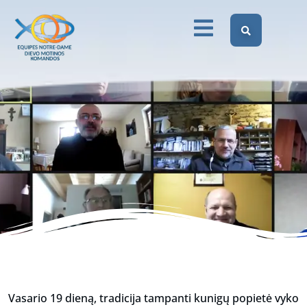
kunigų susitikimas
Dievo Motinos Komandos Lietuvoje
Renginiai
Dievo Motinos komandų kunigų susitikimas
Vasario 19 dieną, tradicija tampanti kunigų popietė vyko