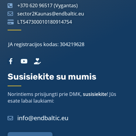
+370 620 96517 (Vygantas)
sector2Kaunas@endbaltic.eu
LT547300010180914754
JA registracijos kodas: 304219628
Susisiekite su mumis
Norintiems prisijungti prie DMK,
susisiekite
! Jūs
esate labai laukiami:
info@endbaltic.eu