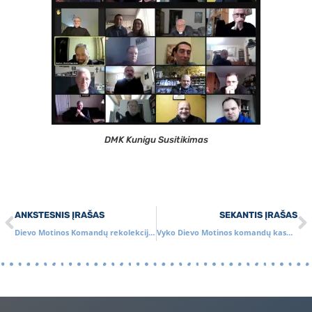
DMK Kunigu Susitikimas
ANKSTESNIS ĮRAŠAS
SEKANTIS ĮRAŠAS
Dievo Motinos Komandų rekolekcijos
Vyko Dievo Motinos komandų kasmetinės rekolekcijos