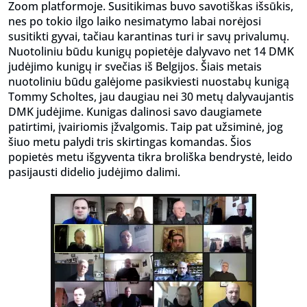
Zoom platformoje. Susitikimas buvo savotiškas išsūkis,
nes po tokio ilgo laiko nesimatymo labai norėjosi
susitikti gyvai, tačiau karantinas turi ir savų privalumų.
Nuotoliniu būdu kunigų popietėje dalyvavo net 14 DMK
judėjimo kunigų ir svečias iš Belgijos. Šiais metais
nuotoliniu būdu galėjome pasikviesti nuostabų kunigą
Tommy Scholtes, jau daugiau nei 30 metų dalyvaujantis
DMK judėjime. Kunigas dalinosi savo daugiamete
patirtimi, įvairiomis įžvalgomis. Taip pat užsiminė, jog
šiuo metu palydi tris skirtingas komandas. Šios
popietės metu išgyventa tikra broliška bendrystė, leido
pasijausti didelio judėjimo dalimi.