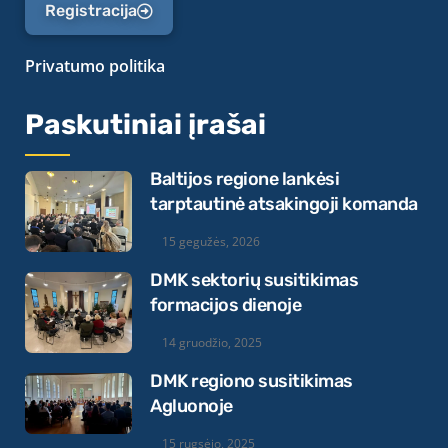
Registracija
Privatumo politika
Paskutiniai įrašai
Baltijos regione lankėsi
tarptautinė atsakingoji komanda
15 gegužės, 2026
DMK sektorių susitikimas
formacijos dienoje
14 gruodžio, 2025
DMK regiono susitikimas
Agluonoje
15 rugsėjo, 2025