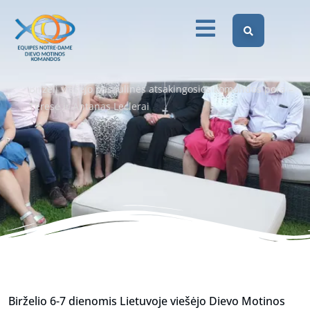
atsakingosios komandos
pora – Teresė ir
Antanas Leclerai
Dievo Motinos Komandos Lietuvoje
Fotogalerija
Birželį viešėjo pasaulinės atsakingosios komandos pora –
Teresė ir Antanas Leclerai
Birželio 6-7 dienomis Lietuvoje viešėjo Dievo Motinos