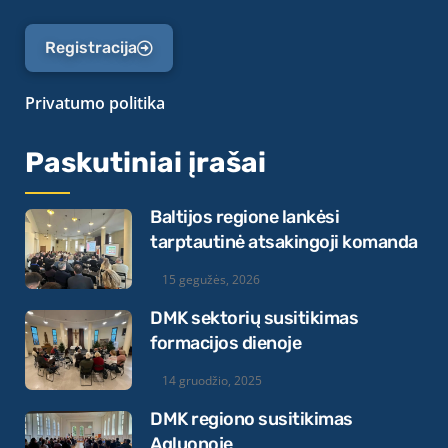
Registracija
Privatumo politika
Paskutiniai įrašai
Baltijos regione lankėsi
tarptautinė atsakingoji komanda
15 gegužės, 2026
DMK sektorių susitikimas
formacijos dienoje
14 gruodžio, 2025
DMK regiono susitikimas
Agluonoje