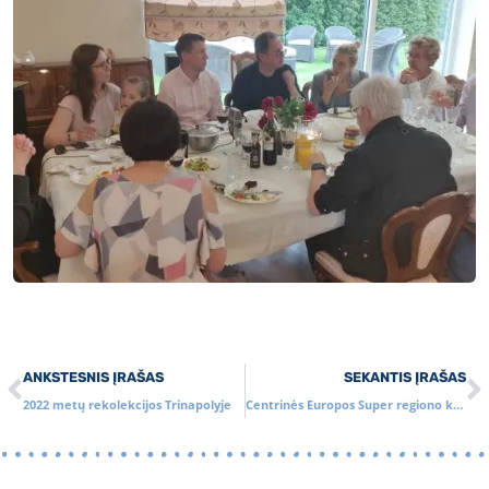
ANKSTESNIS ĮRAŠAS
SEKANTIS ĮRAŠAS
2022 metų rekolekcijos Trinapolyje
Centrinės Europos Super regiono komandų susitikimas. DMK judėjimo 20-ties metų jubiliejus Lenkijoje