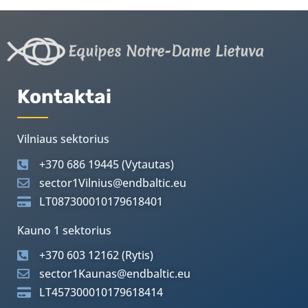
Equipes Notre-Dame Lietuva
Kontaktai
Vilniaus sektorius
+370 686 19445 (Vytautas)
sector1Vilnius@endbaltic.eu
LT087300010179618401
Kauno 1 sektorius
+370 603 12162 (Rytis)
sector1Kaunas@endbaltic.eu
LT457300010179618414