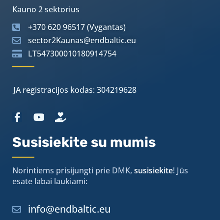
Kauno 2 sektorius
+370 620 96517 (Vygantas)
sector2Kaunas@endbaltic.eu
LT547300010180914754
JA registracijos kodas: 304219628
Susisiekite su mumis
Norintiems prisijungti prie DMK,
susisiekite
! Jūs
esate labai laukiami:
info@endbaltic.eu