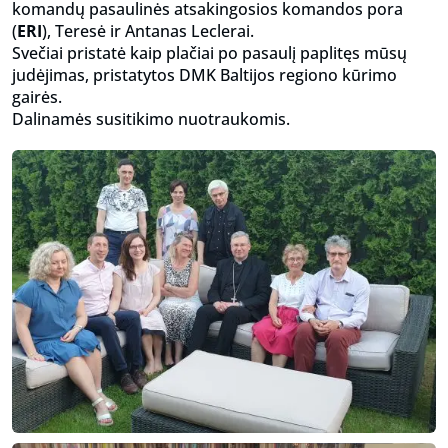
komandų pasaulinės atsakingosios komandos pora
(
ERI
), Teresė ir Antanas
Lecler
ai.
Svečiai pristatė kaip plačiai po pasaulį paplitęs mūsų
judėjimas, pristatytos DMK Baltijos regiono kūrimo
gairės.
Dalinamės susitikimo nuotraukomis.