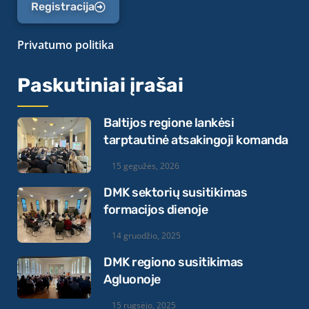
Registracija
Privatumo politika
Paskutiniai įrašai
Baltijos regione lankėsi
tarptautinė atsakingoji komanda
15 gegužės, 2026
DMK sektorių susitikimas
formacijos dienoje
14 gruodžio, 2025
DMK regiono susitikimas
Agluonoje
15 rugsėjo, 2025