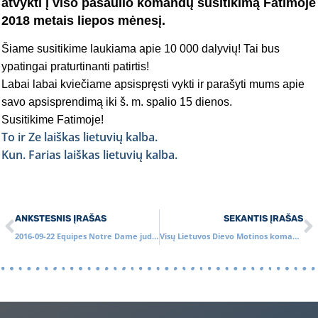
atvykti į viso pasaulio komandų susitikimą Fatimoje
2018 metais liepos mėnesį.
Šiame susitikime laukiama apie 10 000 dalyvių! Tai bus
ypatingai praturtinanti patirtis!
Labai labai kviečiame apsispręsti vykti ir parašyti mums apie
savo apsisprendimą iki š. m. spalio 15 dienos.
Susitikime Fatimoje!
To ir Ze laiškas lietuvių kalba.
Kun. Farias laiškas lietuvių kalba.
ANKSTESNIS ĮRAŠAS
SEKANTIS ĮRAŠAS
2016-09-22 Equipes Notre Dame judėjimo pristatymas Marijos radijuje
Visų Lietuvos Dievo Motinos komandų susitikimas Šiluvoje 2016