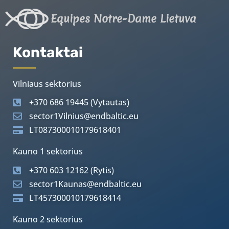
Equipes Notre-Dame Lietuva
Kontaktai
Vilniaus sektorius
+370 686 19445 (Vytautas)
sector1Vilnius@endbaltic.eu
LT087300010179618401
Kauno 1 sektorius
+370 603 12162 (Rytis)
sector1Kaunas@endbaltic.eu
LT457300010179618414
Kauno 2 sektorius