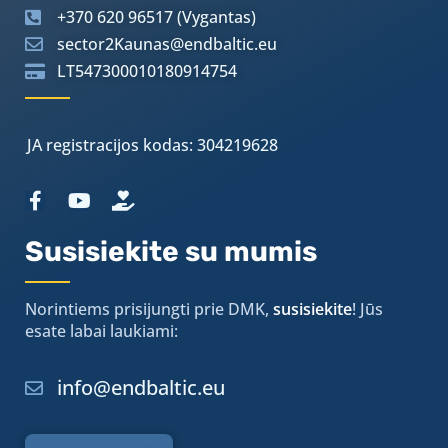
+370 620 96517 (Vygantas)
sector2Kaunas@endbaltic.eu
LT547300010180914754
JA registracijos kodas: 304219628
Susisiekite su mumis
Norintiems prisijungti prie DMK,
susisiekite
! Jūs
esate labai laukiami:
info@endbaltic.eu