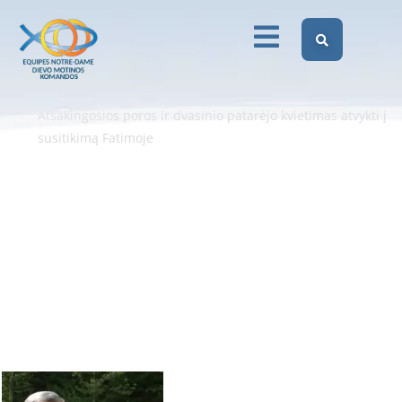
dvasinio patarėjo
kvietimas atvykti į
susitikimą Fatimoje
Dievo Motinos Komandos Lietuvoje
Be kategorijos
Atsakingosios poros ir dvasinio patarėjo kvietimas atvykti į
susitikimą Fatimoje